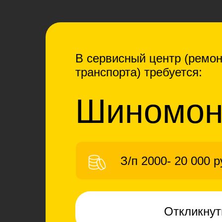
В сервисный центр (ремoн
транспорта) требуется:
Шиномон
З/п 2000- 20 000 
Откликну