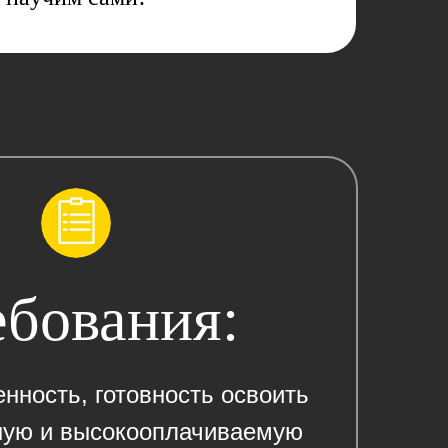
ебования:
нность, готовность освоить
ную и высокооплачиваемую