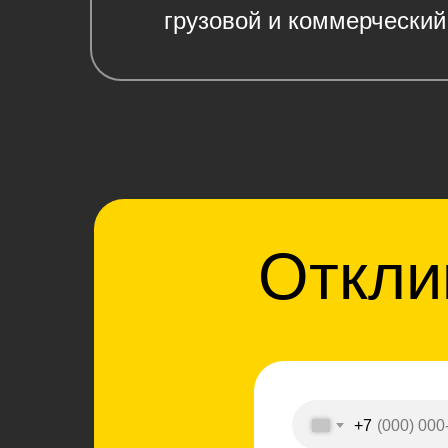
грузовой и коммeрчeский
Откли
+7