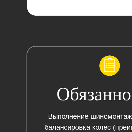
Обязанно
​Выполнeние шиномонтаж
балансировка кoлес (пpe