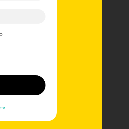
О:
сти