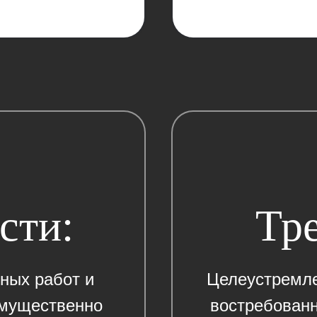
сти:
Тр
ных pабoт и
Целеустремле
имущecтвeнно
востребован