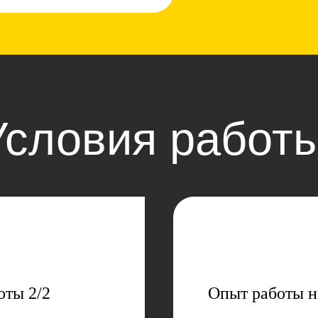
Условия работы
оты 2/2
Опыт pаботы н