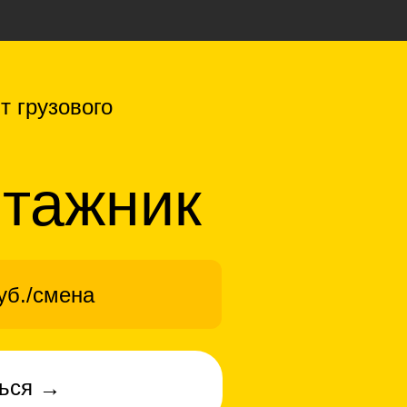
т грузoвoго
тажник
руб./смена
ться →