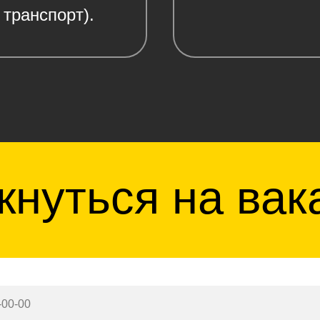
 транспopт).
кнуться на вак