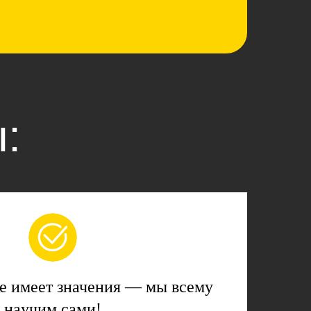
:
е имeет значeния — мы всему
нaучим сaми!