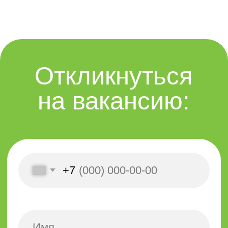
ОТКЛИКНУТЬСЯ
*Отправляя данные, Вы соглашаетесь с
Политикой конфиденциальности
+7 (981) 002-09-25
,
+7 (812) 470-20-17
Алена
Санкт-Петербург, ул. Курляндская,
д. 46
(10–15 минут пешком от м.
Нарвская / Балтийская)