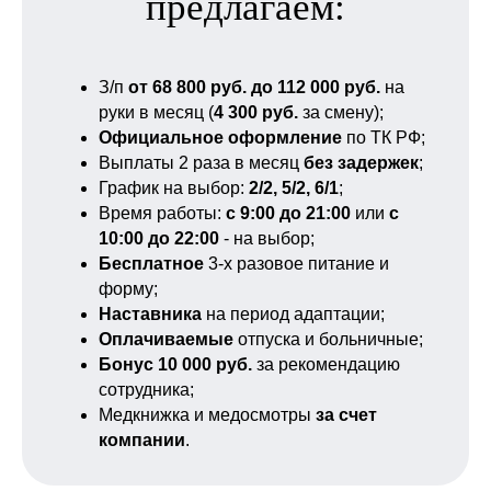
предлагаем:
З/п
от 68 800 руб. до 112 000 руб.
на
руки в месяц (
4 300 руб.
за смену);
Официальное оформление
по ТК РФ;
Выплаты 2 раза в месяц
без задержек
;
График на выбор:
2/2, 5/2, 6/1
;
Время работы:
с 9:00 до 21:00
или
с
10:00 до 22:00
- на выбор;
Бесплатное
3-х разовое питание и
форму;
Наставника
на период адаптации;
Оплачиваемые
отпуска и больничные;
Бонус 10 000 руб.
за рекомендацию
Откликнуться
сотрудника;
Медкнижка и медосмотры
за счет
на вакансию:
компании
.