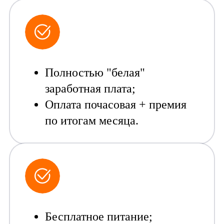
Обязанности:
Полностью "белая"
Работа на
заработная плата;
производственном
Оплата почасовая + премия
оборудовании по
выпуску продукции,
по итогам месяца.
согласно планам
производства;
Сопровождение этапов
производства на
линии;
Выполнение мелкого
ремонта;
Участие в
профилактических
Бесплатное питание;
работах;