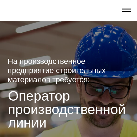
Company
На производственное
предприятие строительных
материалов требуется:
Оператор
производственной
линии
З/П 90 000 - 100 000
руб.
Сменный график
(есть ночные смены)