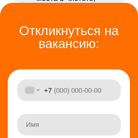
Контакты:
+7 (909) 163-67-47
Насиба
142324, Московская область, г.
Чехов, д. Крюково, территория
РСТ Чехов, стр.5.