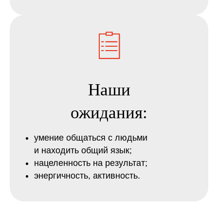
Город:
Заполняя анкету, вы даете
Наши
согласие на обработку ваших
персональных данных
ожидания:
ОТКЛИКНУТЬСЯ
умение общаться с людьми
и находить общий язык;
нацеленность на результат;
энергичность, активность.
8 (985) 690-50-21