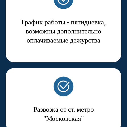
современный,
высокотехнологичный и
надежный сервис перевозки,
График работы - пятидневка,
хранения и экспедирования
груза по всему миру, имя этой
возможны дополнительно
компании - Модуль.
оплачиваемые дежурства
За годы работы компания
Модуль сумела добиться роста
объема перерабатываемых
грузов, завоевать доверие
своих клиентов и репутацию
надежного партнера среди
экспедиторов, производителей,
в портах, и банковской сфере.
Непрерывное наращивание
производственных мощностей
и спектра предоставляемых
Развозка от ст. метро
услуг позволили нам крепко
"Московская"
встать на ноги и считаться
лидером экспедиторского