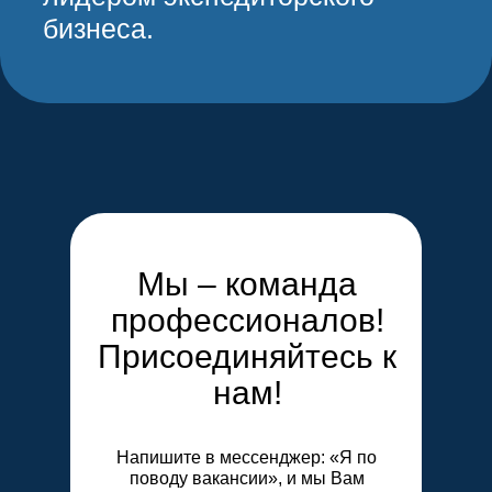
НА ТРУДОУСТРОЙСТВО:
Опыт работы:
Можете прикрепить резюме:
Add file
Мы – команда
ОТКЛИКНУТЬСЯ
профессионалов!
Присоединяйтесь к
*Отправляя данные, Вы
нам!
соглашаетесь с
Политикой
конфиденциальности
Напишите в мессенджер: «Я по
поводу вакансии», и мы Вам