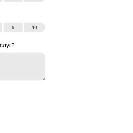
9
10
слуг?