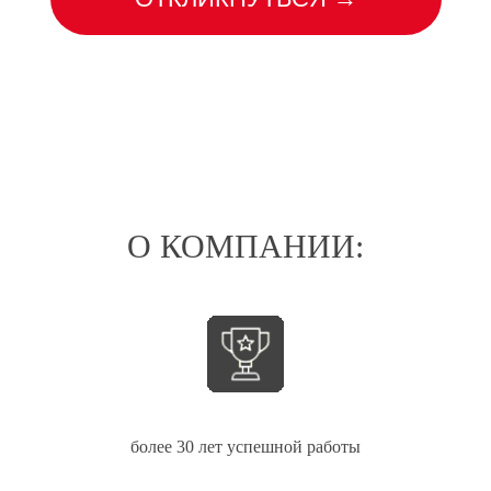
О КОМПАНИИ:
Группа компаний «РОГНЕДА» -
один из лидеров отрасли - более
30 лет производит широкий
ассортимент лакокрасочных
материалов.
более 30 лет успешной работы
Нам принадлежат уже ставшие
настоящими бестселлерами