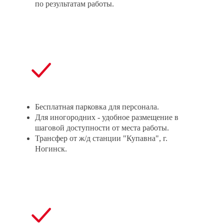
производственного участка в
по результатам работы.
чистоте.
Бесплатная парковка для персонала.
Для иногородних - удобное размещение в
шаговой доступности от места работы.
Трансфер от ж/д станции "Купавна", г.
Ногинск.