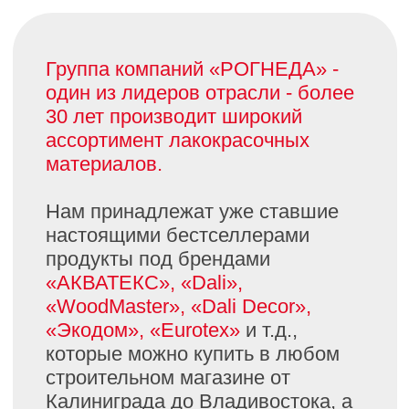
целеустремленных людей,
готовых к совершенствованию и
разделяющих наши
корпоративные ценности. Мы с
радостью ждем в Компанию, как
состоявшихся профессионалов,
так и молодых специалистов,
студентов химико-
технологических учебных
заведений, желающих получить
опыт работы. При подборе
сотрудников мы учитываем
уровень профессиональной
подготовки кандидатов, их
компетенции, образование,
наличие необходимых навыков, а
также личностные качества.
Мы предоставляем возможность
развиваться, совершенствовать
знания и навыки, а также
построить успешную карьеру. В
компании созданы все условия
для повышения квалификации: