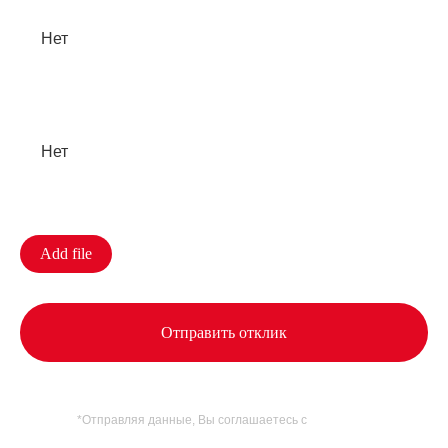
Наличие квалификации:
Можете прикрепить резюме:
Add file
Отправить отклик
*Отправляя данные, Вы соглашаетесь с
Политикой
конфиденциальности