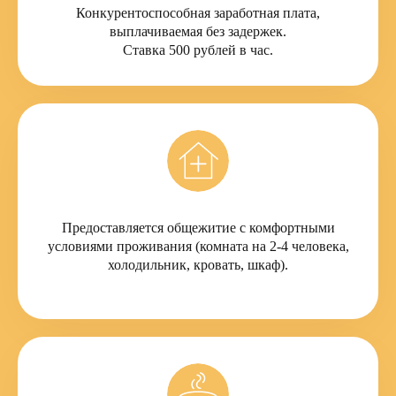
Конкурентоспособная заработная плата,
Обязаности:
выплачиваемая без задержек.
Ставка 500 рублей в час.
Сборка и монтаж стальных и
железобетонных конструкций;
Подготовка арматуры перед
началом работ, нарезка
металлических заготовок,
рихтовка арматурных элементов,
каркасов в соответствии с
установленным техническим
заданием;
Выполнение работ по чертежам,
Предоставляется общежитие с комфортными
с возможностью внесения
условиями проживания (комната на 2-4 человека,
корректировок при
холодильник, кровать, шкаф).
необходимости;
Сборка металлических каркасов
согласно установленным
техническим заданиям и
проектам;
Разметка, нарезка
металлических заготовок и
рихтовка арматурных элементов;