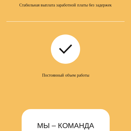
Стабильная выплата заработной платы без задержек
Контакты:
8-965-089-38-69
Татьяна
Работа в г.Сосновый Бор
(Ленинградская обл.) и
г.Петропавловск-Камчатский
Постоянный объем работы
МЫ – КОМАНДА