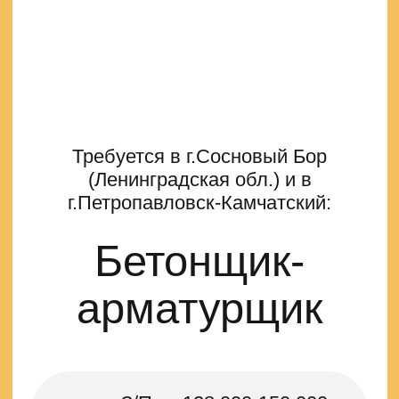
(Ленинградская обл.) и в
г.Петропавловск-Камчатский:
Бетонщик-
арматурщик
З/П от 128 000-150 000
руб. в месяц
Вахта 60/30, 90/30
и дольше
Откликнуться →