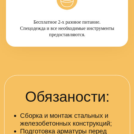
Обеспечение качества и
безопасности выполняемых
Требования:
работ.
Бесплатное 2-х разовое питание.
Можно без опыта.
Спецодежда и все необходимые инструменты
Опыт работы приветствуется.
предоставляются.
Ответственность,
внимательность и умение
работать в команде.
Присоединяйтесь к
нашей команде!
ОТКЛИКНУТЬСЯ